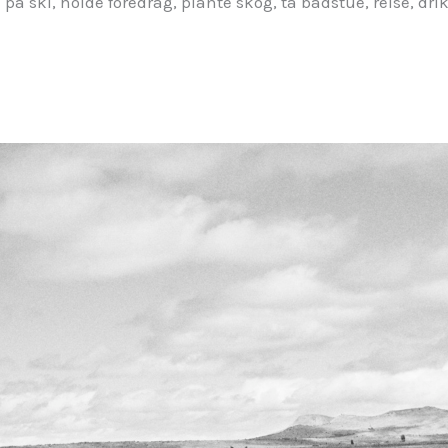
å på ski, holde foredrag, plante skog, ta badstue, reise, dr