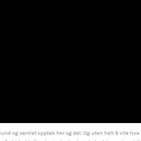
und og samlet opptak her og der. Og uten helt å vite hva det