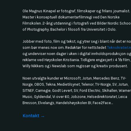
Ole Magnus Kinapel er fotograf, filmskaper og frilans journalist.
Master i konseptuell dokumentarfilmregi ved Den Norske
Filmskolen. 2-årig utdanning i fotografi ved Bilder Nordic Schoo
of Photography. Bachelor i filosofi fra Universitet i Oslo.
Jobber med foto, film og tekst, og ytrer seg i blant når det er n
som bør menes noe om. Redaktør for nettstedet
Teknokratiet.
og underviser noen dager i uken i digital innholdsproduksjon o
reklame ved Høyskolen Kristiania. Tidligere engasjert i 4
½
Film,
Willy Nikkers og i Newslab som regissør og kreativ produsent.
Noen utvalgte kunder er Microsoft, Jotun, Mercedes Benz, TV-
Norge, OBOS, Tekna, Medietilsynet, Telenor, TV-Norge, SV, Jotun,
SITNEF, Carnegie, Godt Levert, SV, Ford Electric, Skihallen, Warner
Music, Gyldendal, Vi over 60, Jobzone, Helsedirektoratet, Leica
Bresson, Elvelangs, Handelshøyskolen BI, Face2Face…
Kontakt →