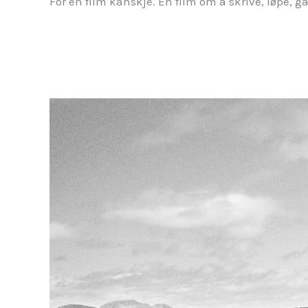
For en film kanskje. En film om å skrive, løpe, g