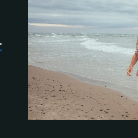
l
oe
no
g