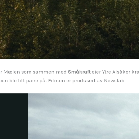
lsaker Mælen som sammen med
Småkraft
eier Ytre Alsåker kr
en ble litt pære på. Filmen er produsert av Newslab.